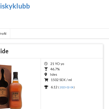
iskyklubb
rofil
Tide
21 YO yo
46.7%
Isles
1502 SEK / ml
6.12
(
2023-02-04
)