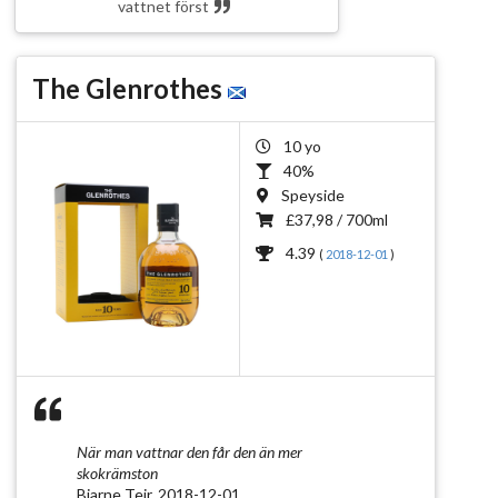
vattnet först
The Glenrothes
10 yo
40%
Speyside
£37,98 / 700ml
4.39
(
2018-12-01
)
När man vattnar den får den än mer
skokrämston
Bjarne Teir, 2018-12-01